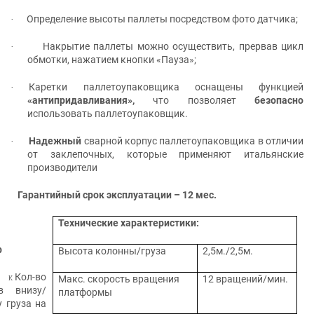
Определение высоты паллеты посредством фото датчика;
·
Накрытие паллеты можно осуществить, прервав цикл
·
обмотки, нажатием кнопки «Пауза»;
Каретки паллетоупаковщика оснащены функцией
·
«антипридавливания»,
что позволяет
безопасно
использовать паллетоупаковщик.
Надежный
сварной корпус паллетоупаковщика в отличии
·
от заклепочных, которые применяют итальянские
производители
Гарантийный срок эксплуатации – 12 мес.
Технические характеристики:
р
Высота колонны
/
груза
2,5м./2,5м.
Кол-во
Макс. скорость вращения
12 вращений/мин.
К
в внизу/
платформы
у груза на