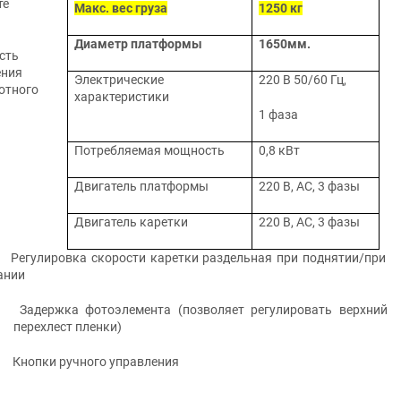
те
Макс. вес груза
1250 кг
Диаметр платформы
1650мм.
сть
ения
Электрические
220 В 50/60 Гц,
отного
характеристики
1 фаза
Потребляемая мощность
0,8 кВт
Двигатель платформы
220 В, АС, 3 фазы
Двигатель каретки
220 В, АС, 3 фазы
Регулировка скорости каретки раздельная при поднятии/при
ании
Задержка фотоэлемента (позволяет регулировать верхний
перехлест пленки)
Кнопки ручного управления