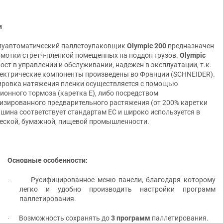
и
луавтоматический паллетоупаковщик
Ol
y
mpi
c
200
предназначен
бмотки стретч-пленкой помещенных на поддон грузов.
Ol
y
mpi
c
ост в управлении и обслуживании, надежен в эксплуатации, т.к.
лектрические компоненты произведены во Франции (SCHNEIDER).
ировка натяжения пленки осуществляется с помощью
ионного тормоза (каретка Е), либо посредством
изированного предварительного растяжения (от 200% каретки
шина соответствует стандартам ЕС и широко используется в
еской, бумажной, пищевой промышленности.
Основные особенности:
Русифицированное меню панели, благодаря которому
·
легко и удобно производить настройки программ
паллетирования.
Возможность сохранять до
3 программ
паллетирования.
·