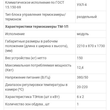
Климатическое исполнение по ГОСТ
УХЛ-4
15.150-69
Тип блока управления термокамеры/
раздельный
термонож
Характеристики термокамеры ТМ-1П
Исполнение
модуль
Габаритные размеры в рабочем
положении (длина х ширина х высота),
2210 х 870 х 1730
(мм)
Вес устройства (кг) нетто
150
Максимальная потребляемая мощность
12,4
(Квт)
Напряжение питания (В/Гц)
380/50
Диапазон регулировки температуры в
20-220
камере (ºС)
Характеристика ТЭНов (шт х кВт)
6 х 2
Количество зон обдува , шт
1