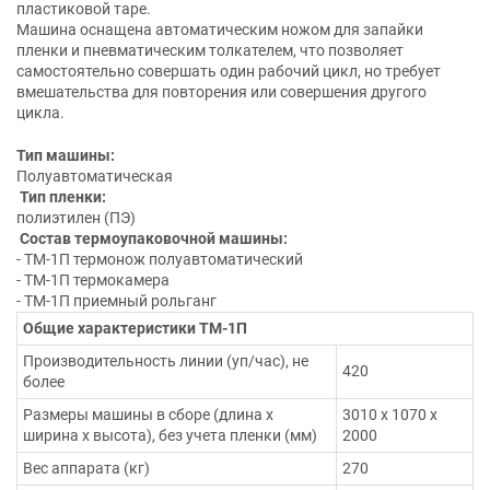
пластиковой таре.
Машина оснащена автоматическим ножом для запайки
пленки и пневматическим толкателем, что позволяет
самостоятельно совершать один рабочий цикл, но требует
вмешательства для повторения или совершения другого
цикла.
Тип машины:
Полуавтоматическая
Тип пленки:
полиэтилен (ПЭ)
Состав термоупаковочной машины:
- ТМ-1П термонож полуавтоматический
- ТМ-1П термокамера
- ТМ-1П приемный рольганг
Общие характеристики ТМ-1П
Производительность линии (уп/час), не
420
более
Размеры машины в сборе (длина х
3010 х 1070 х
ширина х высота), без учета пленки (мм)
2000
Вес аппарата (кг)
270