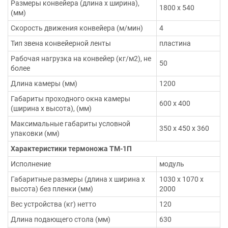
Размеры конвейера (длина х ширина),
1800 х 540
(мм)
Скорость движения конвейера (м/мин)
4
Тип звена конвейерной ленты
пластина
Рабочая нагрузка на конвейер (кг/м2), не
50
более
Длина камеры (мм)
1200
Габариты проходного окна камеры
600 х 400
(ширина х высота), (мм)
Максимальные габариты условной
350 х 450 х 360
упаковки (мм)
Характеристики термоножа ТМ-1П
Исполнение
модуль
Габаритные размеры (длина х ширина х
1030 х 1070 х
высота) без пленки (мм)
2000
Вес устройства (кг) нетто
120
Длина подающего стола (мм)
630