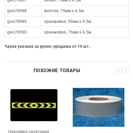
gws78988
желтая, 75мм х 4.5м
gws78989
оранжевая, 50мм х 4.5м
gws78990
оранжевая, 75мм х 4.5м
*Цена указана за рулон ,продажа от 10 шт .
ПОХОЖИЕ ТОВАРЫ
Наклейка салатовая