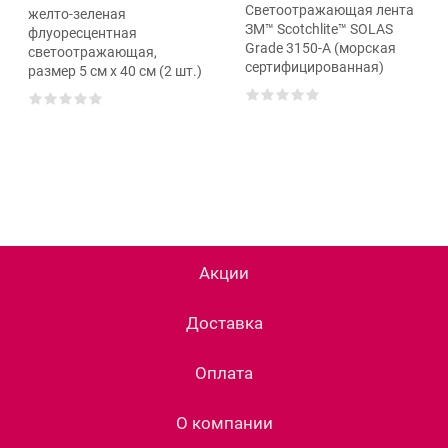
Светоотражающая лента
желто-зеленая
ЗМ™ Scotchlite™ SOLAS
флуоресцентная
Grade 3150-A (морская
светоотражающая,
сертифицированная)
размер 5 см х 40 см (2 шт.)
Акции
Доставка
Оплата
О компании