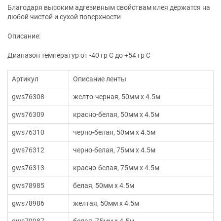
Благодаря высоким адгезивным свойствам клея держатся на
любой чистой и сухой поверхности
Описание:
Диапазон температур от -40 гр С до +54 гр С
Артикул
Описание ленты
gws76308
желто-черная, 50мм х 4.5м
gws76309
красно-белая, 50мм х 4.5м
gws76310
черно-белая, 50мм х 4.5м
gws76312
черно-белая, 75мм х 4.5м
gws76313
красно-белая, 75мм х 4.5м
gws78985
белая, 50мм х 4.5м
gws78986
желтая, 50мм х 4.5м
gws79987
белая, 75мм х 4.5м