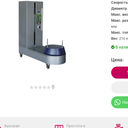
Скорость
Диаметр 
Макс. вес
Макс. ра
мм
Макс. то
Вес
: 210 к
В нал
Цена:
0
На
Высокая
Простота в