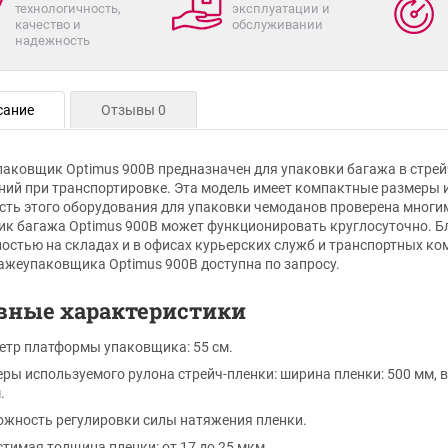
технологичность,
эксплуатации и
качество и
обслуживании
надежность
сание
Отзывы 0
аковщик Optimus 900B предназначен для упаковки багажа в стрей
ний при транспортировке. Эта модель имеет компактные размеры 
ть этого оборудования для упаковки чемоданов проверена многим
к багажа Optimus 900B может функционировать круглосуточно. Бл
остью на складах и в офисах курьерских служб и транспортных ко
ажеупаковщика Optimus 900B доступна по запросу.
вные характеристики
тр платформы упаковщика: 55 см.
ры используемого рулона стрейч-пленки: ширина пленки: 500 мм, в
.
жность регулировки силы натяжения пленки.
тимая толщина пленки: от 17 до 25 мкм.