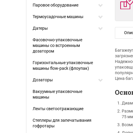
Паровое оборудование
Термоусадочные машины
Датеры
Опи
Фасовочно-упаковочные
машины со встроенным
Багажеуп
дозатором
загрязне
Надежнос
Горизонтальные упаковочные
упаковщи
машины flow-pack (флоупак)
популярн
Цена баг
Дозаторы
Осно
Вакуумные упаковочные
машины
Диаме
Ленты светоотражающие
Разме
75 мм
Степлеры для запечатывания
Возмо
гофротары
Допус