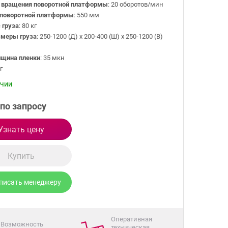
 вращения поворотной платформы
: 20 оборотов/мин
поворотной платформы
: 550 мм
 груза
: 80 кг
змеры груза
: 250-1200 (Д) х 200-400 (Ш) х 250-1200 (В)
лщина пленки
: 35 мкн
г
ичии
по запросу
Узнать цену
Купить
писать менеджеру
Оперативная
Возможность
техническая