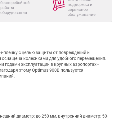
бесперебойной
поддержка и
работы
сервисное
оборудования
обслуживание
ч-пленку с целью защиты от повреждений и
и оснащена колесиками для удобного перемещения.
и годами эксплуатации в крупных аэропортах -
агодаря этому Optimus 900B пользуется
мпаний.
нешний диаметр: до 250 мм, внутренний диаметр: 50-